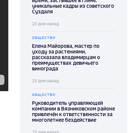
Время, застывшее в глине:
уникальные кадры из советского
Суздаля
23 дня назад
ОБЩЕСТВО
Елена Майорова, мастер по
уходу за растениями,
рассказала владимирцам о
преимуществах девичьего
винограда
23 дня назад
ОБЩЕСТВО
Руководитель управляющей
компании в Вязниковском районе
привлечён к ответственности за
многолетнее бездействие
23 дня назад