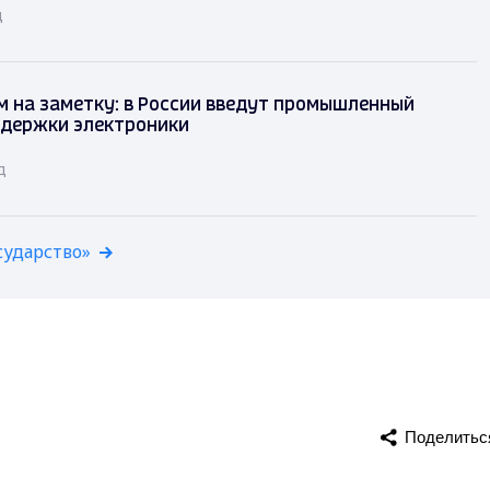
д
 на заметку: в России введут промышленный
ддержки электроники
д
сударство»
Поделитьс