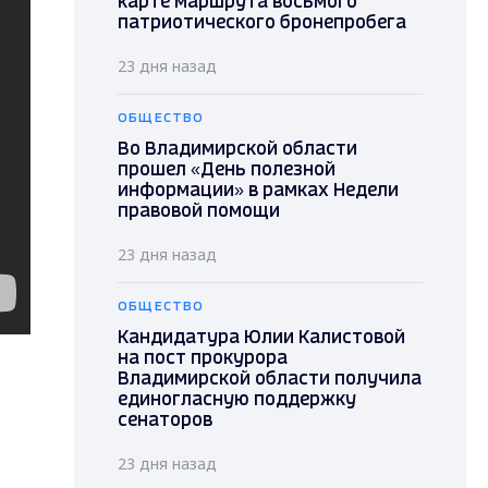
карте маршрута восьмого
патриотического бронепробега
23 дня назад
ОБЩЕСТВО
Во Владимирской области
прошел «День полезной
информации» в рамках Недели
правовой помощи
23 дня назад
ОБЩЕСТВО
Кандидатура Юлии Калистовой
на пост прокурора
Владимирской области получила
единогласную поддержку
сенаторов
23 дня назад