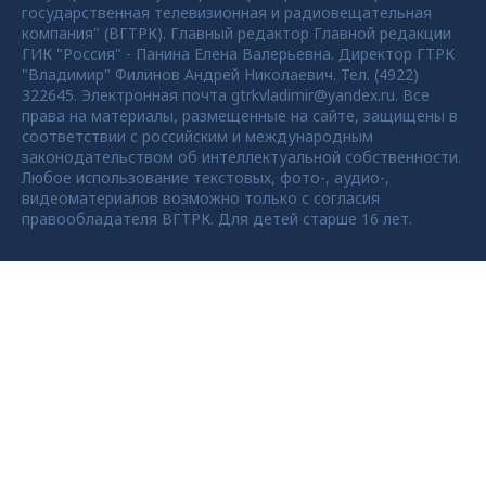
государственная телевизионная и радиовещательная
компания" (ВГТРК). Главный редактор Главной редакции
ГИК "Россия" - Панина Елена Валерьевна. Директор ГТРК
"Владимир" Филинов Андрей Николаевич. Тел. (4922)
322645. Электронная почта gtrkvladimir@yandex.ru. Все
права на материалы, размещенные на сайте, защищены в
соответствии с российским и международным
законодательством об интеллектуальной собственности.
Любое использование текстовых, фото-, аудио-,
видеоматериалов возможно только с согласия
правообладателя ВГТРК. Для детей старше 16 лет.