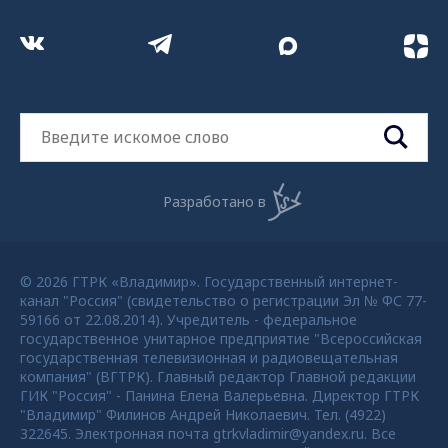
Разработано в
© 2026 ГТРК «Владимир». Государственный интернет-
канал "Россия" (свидетельство о регистрации Эл № ФС 77-
59166 от 22.08.2014). Учредитель - федеральное
государственное унитарное предприятие "Всероссийская
государственная телевизионная и радиовещательная
компания" (ВГТРК). Главный редактор Главной редакции
ГИК "Россия" - Панина Елена Валерьевна. Директор ГТРК
"Владимир" Филинов Андрей Николаевич. Тел. (4922)
322645. Электронная почта gtrkvladimir@yandex.ru. Все