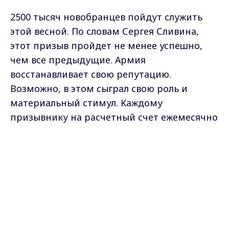
2500 тысяч новобранцев пойдут служить
этой весной. По словам Сергея Сливина,
этот призыв пройдет не менее успешно,
чем все предыдущие. Армия
восстанавливает свою репутацию.
Возможно, в этом сыграл свою роль и
материальный стимул. Каждому
призывнику на расчетный счет ежемесячно
будут перечисляться до 2 тысяч рублей.
Max - канал Россия "ГТРК
Другая причина - армия становится более
Владимир"
открытой. Доказательством служат хотя бы
Главные новости города
Владимира и региона.
бесплатные сим-карты, которые получают
родители и призывник прямо на сборном
пункте. Ребята довольны, да и родители
спокойны за своих детей.