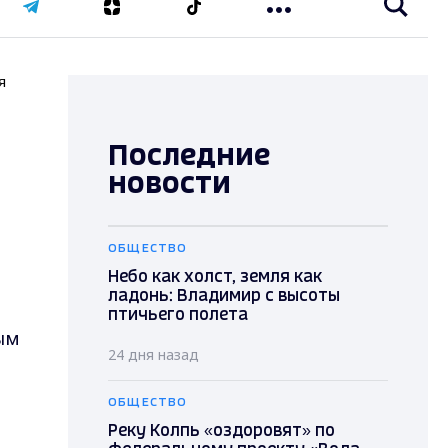
я
Последние
новости
ОБЩЕСТВО
Небо как холст, земля как
ладонь: Владимир с высоты
птичьего полета
ым
24 дня назад
ОБЩЕСТВО
Реку Колпь «оздоровят» по