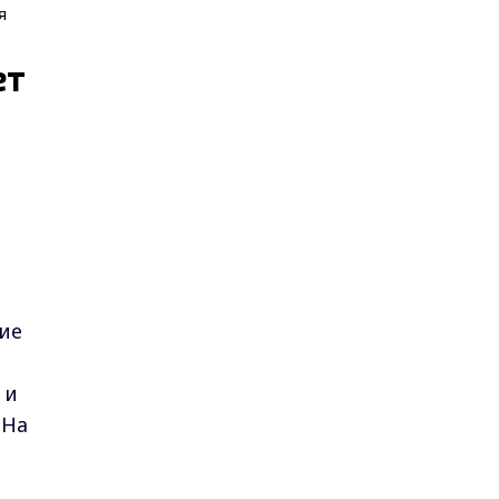
я
ет
ие
м и
 На