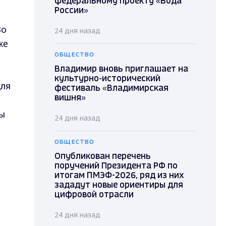
федеральному проекту «Вода
России»
Во
24 дня назад
же
ОБЩЕСТВО
Владимир вновь приглашает на
культурно-исторический
для
фестиваль «Владимирская
вишня»
ы
24 дня назад
ОБЩЕСТВО
Опубликован перечень
поручений Президента РФ по
итогам ПМЭФ-2026, ряд из них
зададут новые ориентиры для
цифровой отрасли
24 дня назад