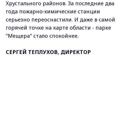
Хрустального районов. За последние два
года пожарно-химические станции
серьезно переоснастили. И даже в самой
горячей точке на карте области - парке
"Мещера" стало спокойнее.
СЕРГЕЙ ТЕПЛУХОВ, ДИРЕКТОР
НАЦИОНАЛЬНОГО ПАРКА "МЕЩЁРА":
"В
Max - канал Россия "ГТРК
этом году 3 возгорания. Площадь
Владимир"
Главные новости города
поражения – 0,5 гектара. И уровень
Владимира и региона.
оснащенности как технический, так и
персонала стал лучше. Укреплена боевая
служба, комплектация кадров".
Сюда на станцию поселка Уршельский
завезли новые машины и оборудование для