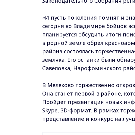
Законодательного Собрания рег
«И пусть поколения помнят и зн
сегодня во Владимире бойцов вс
планируется обсудить итоги пои
в родной земле обрел красноарм
района состоялась торжественн
земляка. Его останки были обна
Савёловка, Нарофоминского райо
В Мелехово торжественно откро
Она станет первой в районе, кот
Пройдет презентация новых инф
Skype, 3D-формат. В рамках тор
представление и конкурс на луч