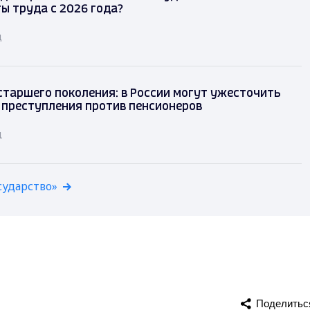
ы труда с 2026 года?
д
таршего поколения: в России могут ужесточить
 преступления против пенсионеров
д
сударство»
Поделитьс