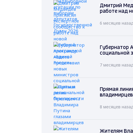
Дмитрий Мед
работе над н
6 месяцев наза
Губернатор А
социальной 
7 месяцев наза
Прямая лини
владимирцев
8 месяцев наза
Жителям Вла