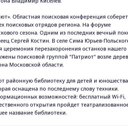
иона Владимир Киселёв.
ают». Областная поисковая конференция соберет
ех поисковых отрядов региона. На форуме
скового сезона. Одним из последних вечный пок
еец Сергей Костин. В селе Сима Юрьев-Польског
ая церемония перезахоронения останков нашего
ружены поисковой группой "Патриот" возле дере
на Московской области.
ют районную библиотеку для детей и юношества
орая оснащена по последнему слову техники.
ормационных возможностей: бесплатный Wi-Fi,
жественного открытия пройдет театрализованно
шее название библиотеки.