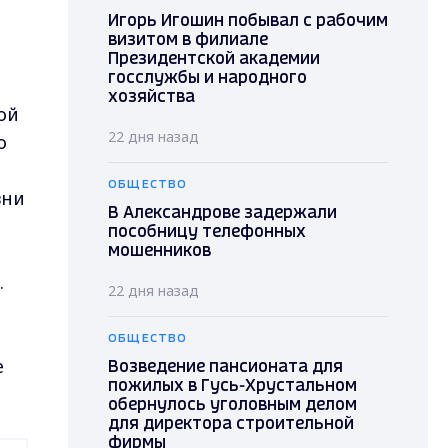
Игорь Игошин побывал с рабочим
визитом в филиале
Президентской академии
госслужбы и народного
хозяйства
ой
22 дня назад
о
ОБЩЕСТВО
вни
В Александрове задержали
пособницу телефонных
мошенников
.
22 дня назад
ОБЩЕСТВО
е
Возведение пансионата для
пожилых в Гусь-Хрустальном
обернулось уголовным делом
для директора строительной
фирмы