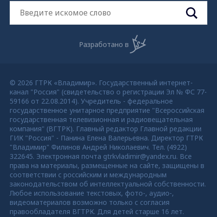
Разработано в
© 2026 ГТРК «Владимир». Государственный интернет-
канал "Россия" (свидетельство о регистрации Эл № ФС 77-
59166 от 22.08.2014). Учредитель - федеральное
государственное унитарное предприятие "Всероссийская
государственная телевизионная и радиовещательная
компания" (ВГТРК). Главный редактор Главной редакции
ГИК "Россия" - Панина Елена Валерьевна. Директор ГТРК
"Владимир" Филинов Андрей Николаевич. Тел. (4922)
322645. Электронная почта gtrkvladimir@yandex.ru. Все
права на материалы, размещенные на сайте, защищены в
соответствии с российским и международным
законодательством об интеллектуальной собственности.
Любое использование текстовых, фото-, аудио-,
видеоматериалов возможно только с согласия
правообладателя ВГТРК. Для детей старше 16 лет.