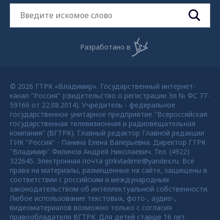
Разработано в
© 2026 ГТРК «Владимир». Государственный интернет-
канал "Россия" (свидетельство о регистрации Эл № ФС 77-
59166 от 22.08.2014). Учредитель - федеральное
государственное унитарное предприятие "Всероссийская
государственная телевизионная и радиовещательная
компания" (ВГТРК). Главный редактор Главной редакции
ГИК "Россия" - Панина Елена Валерьевна. Директор ГТРК
"Владимир" Филинов Андрей Николаевич. Тел. (4922)
322645. Электронная почта gtrkvladimir@yandex.ru. Все
права на материалы, размещенные на сайте, защищены в
соответствии с российским и международным
законодательством об интеллектуальной собственности.
Любое использование текстовых, фото-, аудио-,
видеоматериалов возможно только с согласия
правообладателя ВГТРК. Для детей старше 16 лет.