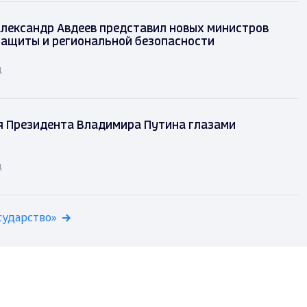
лександр Авдеев представил новых министров
защиты и региональной безопасности
д
я Президента Владимира Путина глазами
д
сударство»