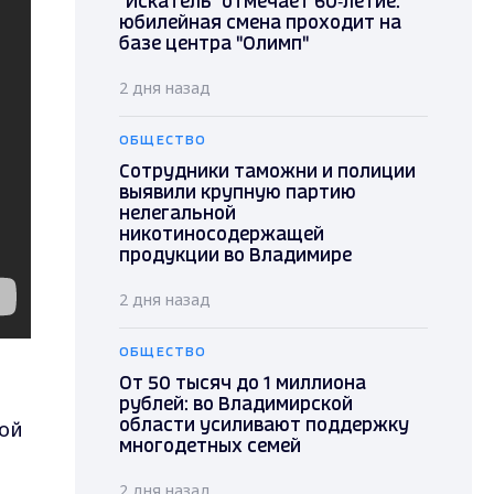
"Искатель" отмечает 60‑летие:
юбилейная смена проходит на
базе центра "Олимп"
2 дня назад
ОБЩЕСТВО
Сотрудники таможни и полиции
выявили крупную партию
нелегальной
никотиносодержащей
продукции во Владимире
2 дня назад
ОБЩЕСТВО
От 50 тысяч до 1 миллиона
рублей: во Владимирской
ной
области усиливают поддержку
многодетных семей
2 дня назад