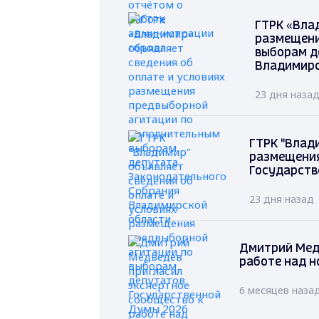
ГТРК «Вла
размещени
выборам д
Владимирс
23 дня наза
ГТРК "Влад
размещения
Государств
23 дня назад
Дмитрий Мед
работе над н
6 месяцев наза