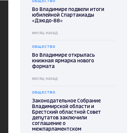
ОБЩЕСТВО
Во Владимире подвели итоги
юбилейной Спартакиады
«Дзюдо-88»
месяц назад
ОБЩЕСТВО
Во Владимире открылась
книжная ярмарка нового
формата
месяц назад
ОБЩЕСТВО
Законодательное Собрание
Владимирской области и
Брестский областной Совет
депутатов заключили
соглашение о
межпарламентском