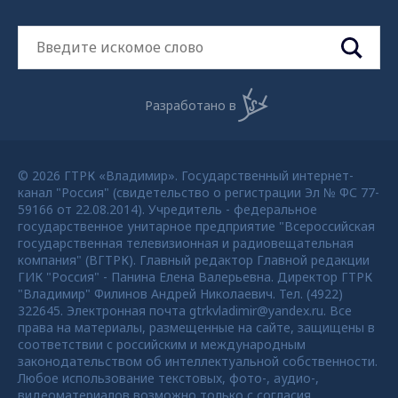
Разработано в
© 2026 ГТРК «Владимир». Государственный интернет-
канал "Россия" (свидетельство о регистрации Эл № ФС 77-
59166 от 22.08.2014). Учредитель - федеральное
государственное унитарное предприятие "Всероссийская
государственная телевизионная и радиовещательная
компания" (ВГТРК). Главный редактор Главной редакции
ГИК "Россия" - Панина Елена Валерьевна. Директор ГТРК
"Владимир" Филинов Андрей Николаевич. Тел. (4922)
322645. Электронная почта gtrkvladimir@yandex.ru. Все
права на материалы, размещенные на сайте, защищены в
соответствии с российским и международным
законодательством об интеллектуальной собственности.
Любое использование текстовых, фото-, аудио-,
видеоматериалов возможно только с согласия