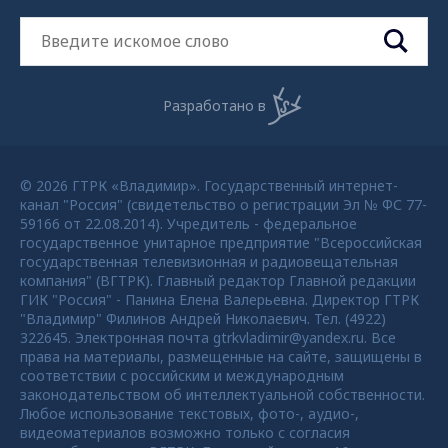
Разработано в
© 2026 ГТРК «Владимир». Государственный интернет-
канал "Россия" (свидетельство о регистрации Эл № ФС 77-
59166 от 22.08.2014). Учредитель - федеральное
государственное унитарное предприятие "Всероссийская
государственная телевизионная и радиовещательная
компания" (ВГТРК). Главный редактор Главной редакции
ГИК "Россия" - Панина Елена Валерьевна. Директор ГТРК
"Владимир" Филинов Андрей Николаевич. Тел. (4922)
322645. Электронная почта gtrkvladimir@yandex.ru. Все
права на материалы, размещенные на сайте, защищены в
соответствии с российским и международным
законодательством об интеллектуальной собственности.
Любое использование текстовых, фото-, аудио-,
видеоматериалов возможно только с согласия