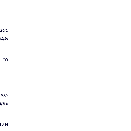
цов
еды
 со
под
дка
ний