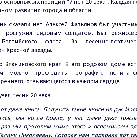
з основных экспозиций "7 нот 20 века". Каждая н
рном развитии города и области.
сни сказали нет. Алексей Фатьянов был участни
, прослужил рядовым солдатом. Был режиссе
Балтийского флота. За песенно-поэтичес
ен Красной звезды.
о Вязниковского края. В его родовом доме ест
им можно проследить географию почитате
креннего, отзывающегося в каждом сердце.
зея песни 20 века:
вот даже книга. Получить такие книги из рук Иос
сь, мы когда брали, у нас даже руки трясли
 раз мы проходим мимо этого и вспоминаем вд
Галину Николаевну. Которая нам подарила вот та