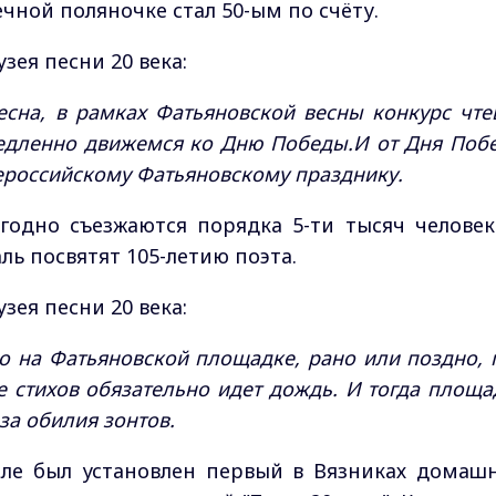
чной поляночке стал 50-ым по счёту.
зея песни 20 века:
есна, в рамках Фатьяновской весны конкурс чте
медленно движемся ко Дню Победы.И от Дня Поб
ероссийскому Фатьяновскому празднику.
одно съезжаются порядка 5-ти тысяч человек
ль посвятят 105-летию поэта.
зея песни 20 века:
но на Фатьяновской площадке, рано или поздно, 
 стихов обязательно идет дождь. И тогда площа
за обилия зонтов.
але был установлен первый в Вязниках домаш