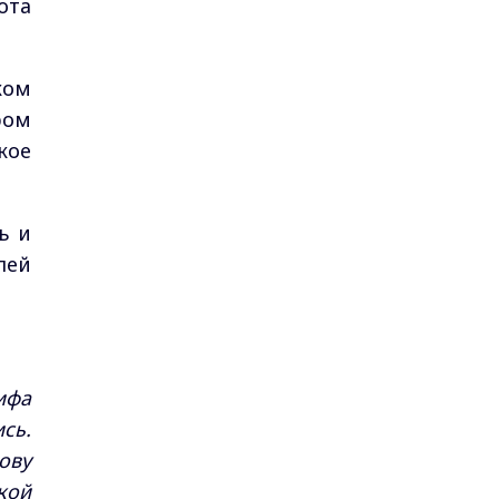
ота
ком
ром
кое
ь и
лей
ифа
сь.
ову
кой