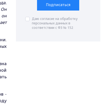
да.
Подписаться
 Он
 он
Даю согласие на обработку
ает
персональных данных в
соответствии с ФЗ № 152
ни.
ных
вна
ной
ать
в -
оду