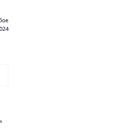
бое
024
я