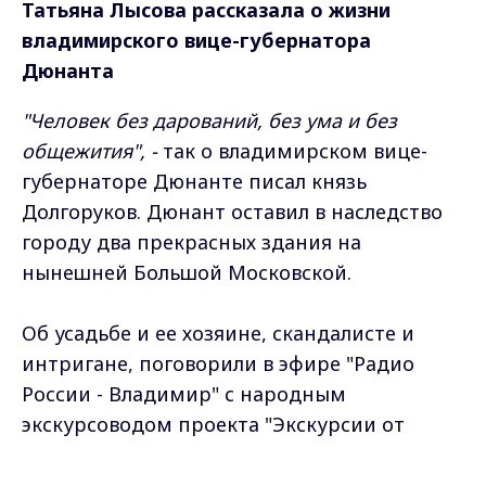
Татьяна Лысова рассказала о жизни
владимирского вице-губернатора
Дюнанта
"Человек без дарований, без ума и без
общежития", -
так о владимирском вице-
губернаторе Дюнанте писал князь
Долгоруков. Дюнант оставил в наследство
городу два прекрасных здания на
нынешней Большой Московской.
Об усадьбе и ее хозяине, скандалисте и
интригане, поговорили в эфире "Радио
России - Владимир" с народным
экскурсоводом проекта "Экскурсии от
местных для местных город Владимир" -
Татьяной Лысовой
.
Max - канал Россия "ГТРК