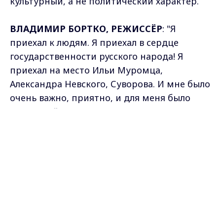
культурный, а не политический характер.
ВЛАДИМИР БОРТКО, РЕЖИССЁР
: "Я
приехал к людям. Я приехал в сердце
государственности русского народа! Я
приехал на место Ильи Муромца,
Александра Невского, Суворова. И мне было
очень важно, приятно, и для меня было
чрезвычайно ответственно разговаривать с
владимирцами".
Max - канал Россия "ГТРК
Владимир"
Главные новости города
Владимира и региона.
Антон Ефимов, Антон Терешкин
Самые свежие и главные новости в макс-канале
ГТРК "Владимир"
. Подписывайтесь и будьте в
курсе всех событий!