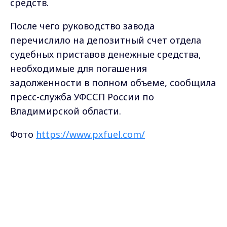
средств.
После чего руководство завода
перечислило на депозитный счет отдела
судебных приставов денежные средства,
необходимые для погашения
задолженности в полном объеме, сообщила
пресс-служба УФССП России по
Владимирской области.
Фото
https://www.pxfuel.com/
Самые свежие и главные новости в макс-канале
Max - канал Россия "ГТРК
ГТРК "Владимир"
. Подписывайтесь и будьте в
Владимир"
Главные новости города
курсе всех событий!
Владимира и региона.
Опубликовано: 3 августа 2022 года