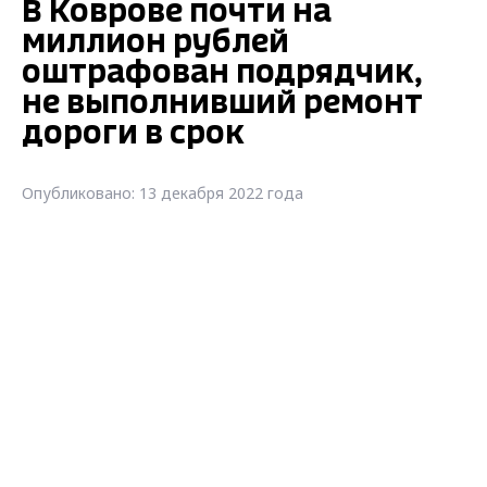
В Коврове почти на
миллион рублей
оштрафован подрядчик,
не выполнивший ремонт
дороги в срок
Опубликовано: 13 декабря 2022 года
В Коврове почти на миллион рублей
оштрафован подрядчик, не выполнивший
ремонт дороги в срок
В Коврове после вмешательства
прокуратуры завершены работы по
ремонту дороги, недобросовестному