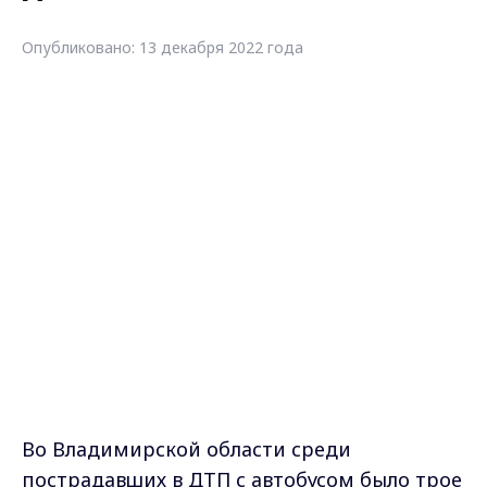
Владимир с места аварии были доставлены
17 человек, в том числе трое детей,
сообщил
в ТГ глава Гусь-Хрустального
Алексей Соколов.
- Всем детям помощь
оказана амбулаторно.
Ранее сообщалось, что медицинская
помощь потребовалась более, чем 10 из 36
пассажиров попашего в ДТП автобуса.
Напомним, сегодня в 9.20 на 294 км
автодороги Р-132 «Золотое кольцо» в
Судогодском районе Владимирской
области водитель рейсового автобуса,
следовавшего в сторону Владимира,
не
справился с управлением и, выехав за