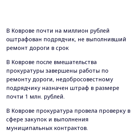
подрядчику назначен штраф в размере
почти 1 млн. рублей.
В Коврове прокуратура провела проверку в
сфере закупок и выполнения
муниципальных контрактов.
Выяснилось, что 20 июня 2022 года
администрация Коврова заключила с ООО
«РУС-СТРОЙ» контракт на проведение
работ по ремонту дороги местного
значения на ул. Свердлова (на участке от ул.
Социалистическая до д. №80а по ул.
Свердлова).
До 15 августа ремонт должен был быть
закончен. Однако в начале ноября работы