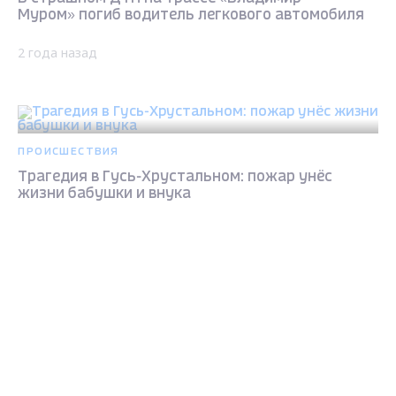
Муром» погиб водитель легкового автомобиля
2 года назад
ПРОИСШЕСТВИЯ
Трагедия в Гусь-Хрустальном: пожар унёс
жизни бабушки и внука
3 года назад
Max - канал Россия "ГТРК
Владимир"
Главные новости города
Владимира и региона.
ОБЩЕСТВО
Погиб электрик, который устанавливал
иллюминацию у здания Правительства