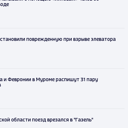
воде
сстановили поврежденную при взрыве элеватора
а и Февронии в Муроме распишут 31 пару
в
кой области поезд врезался в "Газель"