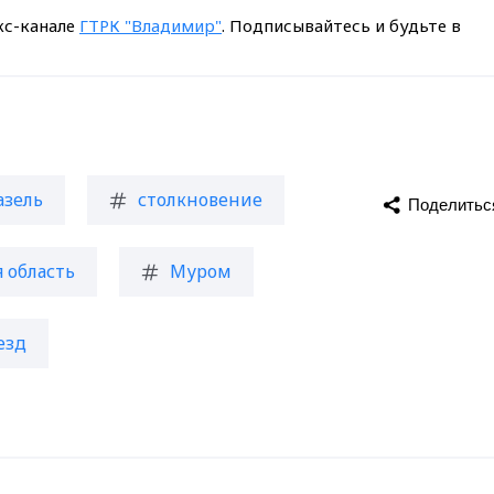
кс-канале
ГТРК "Владимир"
. Подписывайтесь и будьте в
азель
столкновение
Поделитьс
 область
Муром
езд