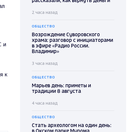
рассказали, как вернуть деньги
ал
2 часа назад
ОБЩЕСТВО
Возрождение Суворовского
храма: разговор с инициаторами
С и
в эфире «Радио России.
Владимир»
3 часа назад
я к
ОБЩЕСТВО
Марьев день: приметы и
традиции 8 августа
4 часа назад
ОБЩЕСТВО
Стать археологом на один день:
в Окском парке Мурома