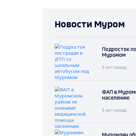
Новости Муром
Подросток п
Муромом
5 лет назад
ФАП в Муром
населению
5 лет назад
Муромлян об