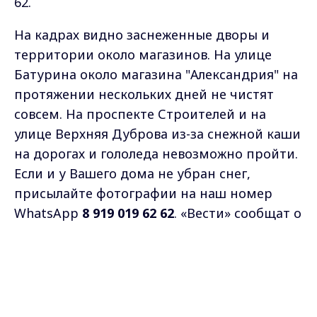
62.
На кадрах видно заснеженные дворы и
территории около магазинов. На улице
Батурина около магазина "Александрия" на
протяжении нескольких дней не чистят
совсем. На проспекте Строителей и на
улице Верхняя Дуброва из-за снежной каши
на дорогах и гололеда невозможно пройти.
Если и у Вашего дома не убран снег,
присылайте фотографии на наш номер
WhatsApp
8 919 019 62 62
. «Вести» сообщат о
проблеме в мэрию.
Max - канал Россия "ГТРК
Владимир"
Главные новости города
Владимира и региона.
Самые свежие и главные новости в макс-канале