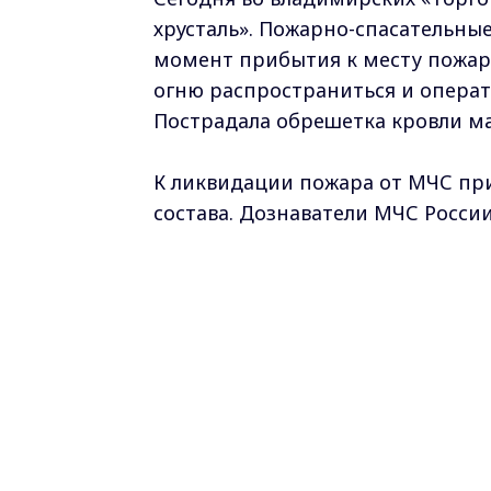
хрусталь». Пожарно-спасательны
момент прибытия к месту пожар
огню распространиться и операт
Пострадала обрешетка кровли ма
К ликвидации пожара от МЧС при
состава. Дознаватели МЧС Росси
Самые свежие и главные новости в ма
курсе всех событий!
Опубликовано: 28 февраля 2021 года
Владимирская область