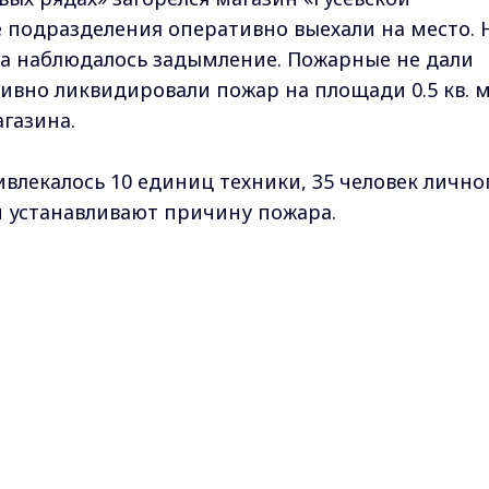
е подразделения оперативно выехали на место. 
а наблюдалось задымление. Пожарные не дали
ивно ликвидировали пожар на площади 0.5 кв. м
газина.
влекалось 10 единиц техники, 35 человек лично
и устанавливают причину пожара.
кс-канале
ГТРК "Владимир"
. Подписывайтесь и будьте в
Max - канал Россия "ГТРК Владимир"
Главные новости города Владимира и региона.
пожар
Поделиться