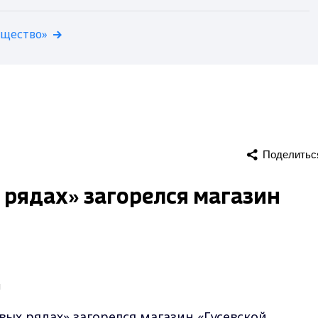
бщество»
Поделитьс
рядах» загорелся магазин
ых рядах» загорелся магазин «Гусевской