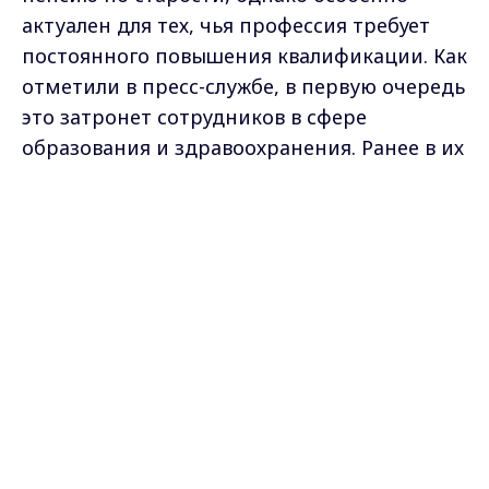
актуален для тех, чья профессия требует
постоянного повышения квалификации. Как
отметили в пресс-службе, в первую очередь
это затронет сотрудников в сфере
образования и здравоохранения. Ранее в их
стаж входило только "время нахождения на
Max - канал Россия "ГТРК
работе, периоды временной
Владимир"
Главные новости города
нетрудоспособности, ежегодные и
Владимира и региона.
дополнительные оплачиваемые отпуска,
периоды перевода беременной женщины
на работу, исключающую воздействие
вредных факторов".
Право на досрочную пенсию зависит от
возраста, пенсионных коэффициентов,
стажа, профессии и даже количества детей.