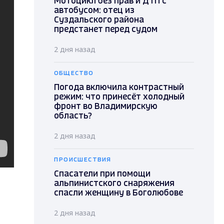
Мотоцикл без прав и ДТП с
автобусом: отец из
Суздальского района
предстанет перед судом
2 дня назад
ОБЩЕСТВО
Погода включила контрастный
режим: что принесёт холодный
фронт во Владимирскую
область?
2 дня назад
ПРОИСШЕСТВИЯ
Спасатели при помощи
альпинистского снаряжения
спасли женщину в Боголюбове
2 дня назад