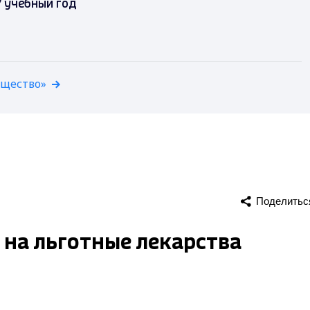
 учебный год
бщество»
Поделитьс
на льготные лекарства