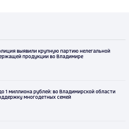
и полиция выявили крупную партию
ной никотиносодержащей продукции во
ре
д
до 1 миллиона рублей: во Владимирской области
оддержку многодетных семей