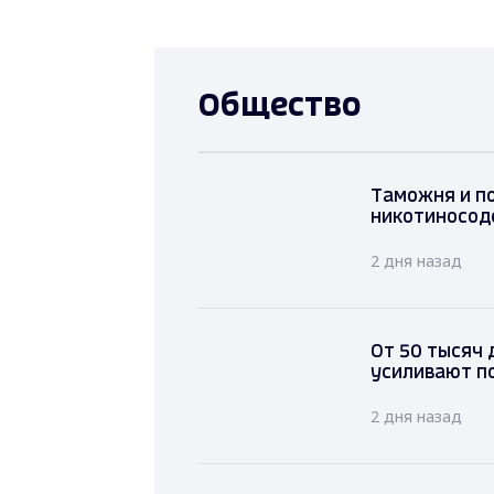
Общество
Таможня 
нелегаль
Владими
2 дня наза
От 50 тысяч 
усиливают п
2 дня назад