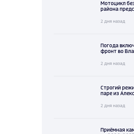
Мотоцикл без
района предс
2 дня назад
Погода вклю
фронт во Вл
2 дня назад
Строгий режи
паре из Алек
2 дня назад
Приёмная ка