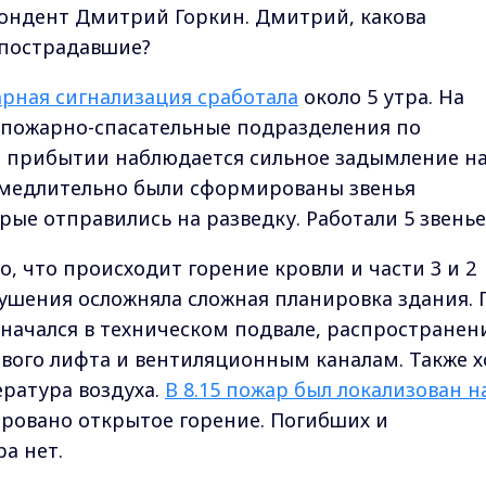
пондент Дмитрий Горкин. Дмитрий, какова
 пострадавшие?
рная сигнализация сработала
около 5 утра. На
 пожарно-спасательные подразделения по
 прибытии наблюдается сильное задымление на
замедлительно были сформированы звенья
ые отправились на разведку. Работали 5 звенье
о, что происходит горение кровли и части 3 и 2
тушения осложняла сложная планировка здания. 
начался в техническом подвале, распространен
ового лифта и вентиляционным каналам. Также х
ратура воздуха.
В 8.15 пожар был локализован н
идировано открытое горение. Погибших и
а нет.