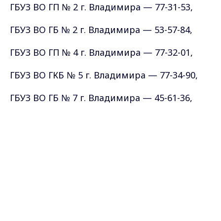
ГБУЗ ВО ГП № 2 г. Владимира — 77-31-53,
ГБУЗ ВО ГБ № 2 г. Владимира — 53-57-84,
ГБУЗ ВО ГП № 4 г. Владимира — 77-32-01,
ГБУЗ ВО ГКБ № 5 г. Владимира — 77-34-90,
ГБУЗ ВО ГБ № 7 г. Владимира — 45-61-36,
Отделенческая больница на ст. Владимир
(железнодорожная больница ОАО «РЖД») -
Max - канал Россия "ГТРК
Владимир"
54-32-13 (регистратура).
Главные новости города
Владимира и региона.
Также можно записаться на вакцинацию
через портал Госуслуг.
Вакцина, которой прививают жители -
двухкомпонентная. Для формирования