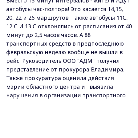
Вместо 15 минут интервалов - жители ждут
автобусы час-полтора! Это касается 14,15,
20, 22 и 26 маршрутов. Также автобусы 11С,
12 С И 13 С отклонялись от расписания от 40
минут до 2,5 часов часов. А 88
транспортных средств в предпоследнюю
февральскую неделю вообще не вышли в
рейс. Руководитель ООО "АДМ" получил
представление от прокурора Владимира.
Также прокуратура оценила действия
мэрии областного центра и выявила
нарушения в организации транспортного
обслуживания населения. Представление
внесено и главе администрации Андрею
Max - канал Россия "ГТРК
Владимир"
Шохину.
Главные новости города
Владимира и региона.
И сегодня во Владимире, по инициативе