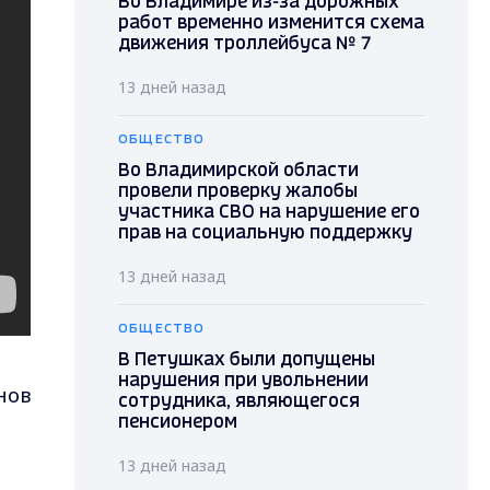
Во Владимире из-за дорожных
работ временно изменится схема
движения троллейбуса № 7
13 дней назад
ОБЩЕСТВО
Во Владимирской области
провели проверку жалобы
участника СВО на нарушение его
прав на социальную поддержку
13 дней назад
ОБЩЕСТВО
В Петушках были допущены
нарушения при увольнении
нов
сотрудника, являющегося
пенсионером
13 дней назад