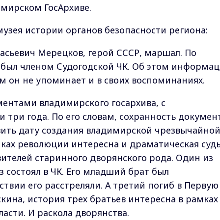
имирском ГосАрхиве.
музея истории органов безопасности региона:
асьевич Мерецков, герой СССР, маршал. По
 был членом Судогодской ЧК. Об этом информа
м он не упоминает и в своих воспоминаниях.
ментами владимирского госархива, с
 три года. По его словам, сохранность докумен
овить дату создания владимирской чрезвычайно
амках революции интересна и драматическая суд
вителей старинного дворянского рода. Один из
з состоял в ЧК. Его младший брат был
твии его расстреляли. А третий погиб в Первую
кина, история трех братьев интересна в рамках
ласти. И раскола дворянства.