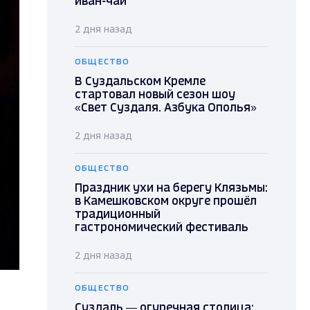
иван-чай
2 дня назад
ОБЩЕСТВО
В Суздальском Кремле
стартовал новый сезон шоу
«Свет Суздаля. Азбука Ополья»
2 дня назад
ОБЩЕСТВО
Праздник ухи на берегу Клязьмы:
в Камешковском округе прошёл
традиционный
гастрономический фестиваль
2 дня назад
ОБЩЕСТВО
Суздаль — огуречная столица: