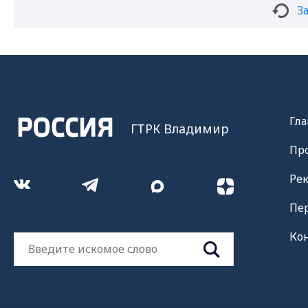
З
Гла
ГТРК Владимир
Пр
Ре
Пе
Ко