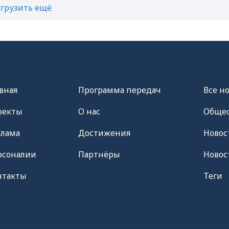
агрузить ещё
вная
Программа передач
Все н
оекты
О нас
Общес
клама
Достижения
Новос
рсоналии
Партнёры
Новос
нтакты
Теги