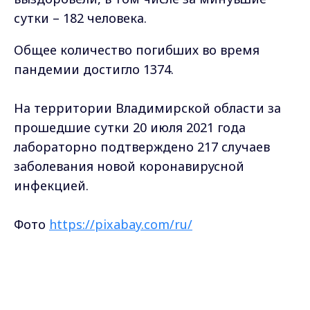
сутки – 182 человека.
Общее количество погибших во время
пандемии достигло 1374.
На территории Владимирской области за
прошедшие сутки 20 июля 2021 года
лабораторно подтверждено 217 случаев
заболевания новой коронавирусной
инфекцией.
Фото
https://pixabay.com/ru/
Max - канал Россия "ГТРК
Самые свежие и главные новости в макс-канале
Владимир"