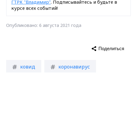
ГТРК "Владимир"
. Подписывайтесь и будьте в
курсе всех событий!
Опубликовано: 6 августа 2021 года
Поделиться
ковид
коронавирус
Max - канал Россия "ГТРК
Владимирская область
умерли
Владимир"
Главные новости города
Владимира и региона.
выздоровели
заболели
болеют