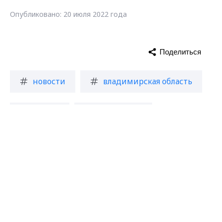
Опубликовано: 20 июля 2022 года
Поделиться
новости
владимирская область
авария
губернатор
Max - канал Россия "ГТРК
Владимир"
Главные новости города
Владимира и региона.
сабантуй