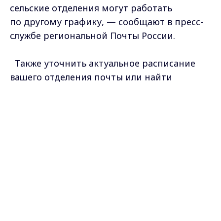
сельские отделения могут работать
по другому графику, — сообщают в пресс-
службе региональной Почты России.
Также уточнить актуальное расписание
вашего отделения почты или найти
ближайший почтовый офис можно на сайте
Max - канал Россия "ГТРК
pochta.ru
или в мобильном приложении
Владимир"
Главные новости города
компании.
Владимира и региона.
Фото
www.pxfuel.com
Самые свежие и главные новости в макс-канале
ГТРК "Владимир"
. Подписывайтесь и будьте в
курсе всех событий!