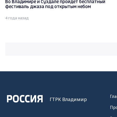
Во Владимире и Суздале пройдет бесплатный
фестиваль джаза под открытым небом
4 года назад
Гла
ГТРК Владимир
Пр