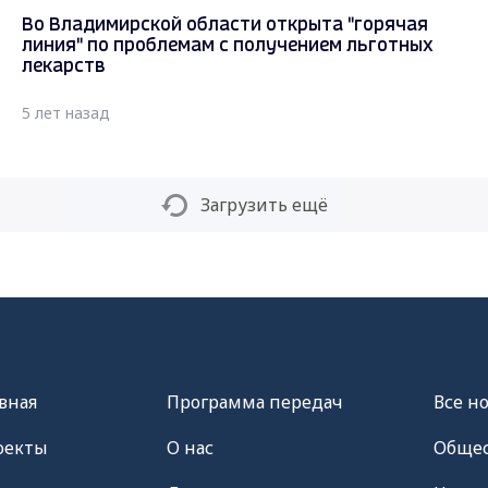
Во Владимирской области открыта "горячая
линия" по проблемам с получением льготных
лекарств
5 лет назад
Загрузить ещё
вная
Программа передач
Все н
оекты
О нас
Общес