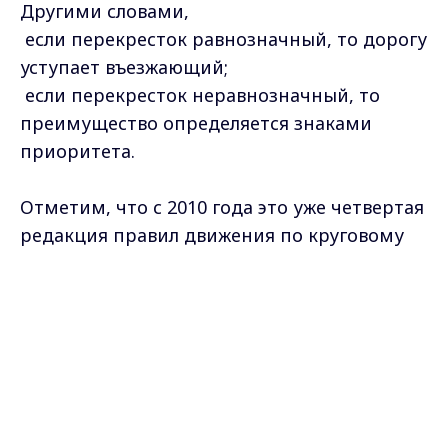
Другими словами,
если перекресток равнозначный, то дорогу
уступает въезжающий;
если перекресток неравнозначный, то
преимущество определяется знаками
приоритета.
Отметим, что с 2010 года это уже четвертая
редакция правил движения по круговому
перекрестку.
Max - канал Россия "ГТРК
Владимир"
Главные новости города
Фото:
https://ru.freepik.com
Владимира и региона.
Самые свежие и главные новости в макс-канале
ГТРК "Владимир"
. Подписывайтесь и будьте в