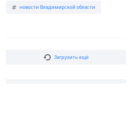
новости Владимирской области
Загрузить ещё
Подписаться на новости
Max - канал Россия "ГТРК
Владимир"
Главные новости города
Владимира и региона.
Подписаться