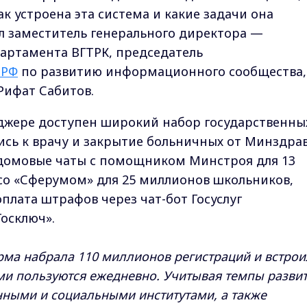
ак устроена эта система и какие задачи она
ил заместитель генерального директора —
артамента ВГТРК, председатель
 РФ
по развитию информационного сообщества,
ифат Сабитов.
джере доступен широкий набор государственны
ись к врачу и закрытие больничных от Минздрав
 домовые чаты с помощником Минстроя для 13
со «Сферумом» для 25 миллионов школьников,
плата штрафов через чат-бот Госуслуг
Госключ».
орма набрала 110 миллионов регистраций и встрои
и пользуются ежедневно. Учитывая темпы развит
енными и социальными институтами, а также