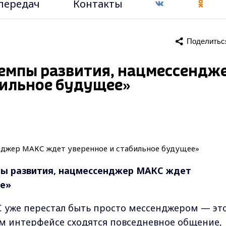
передач
Контакты
Поделитьс
темпы развития, нацмессендж
бильное будущее»
пы развития, нацмессенджер МАКС ждет
ее»
уже перестал быть просто мессенджером — эт
м интерфейсе сходятся повседневное общение,