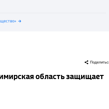
бщество»
Поделитьс
димирская область защищает