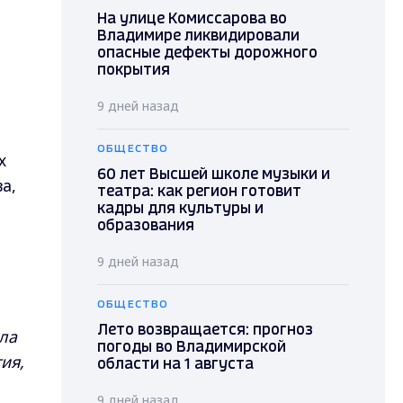
На улице Комиссарова во
Владимире ликвидировали
опасные дефекты дорожного
покрытия
9 дней назад
ОБЩЕСТВО
х
60 лет Высшей школе музыки и
а,
театра: как регион готовит
кадры для культуры и
образования
9 дней назад
ОБЩЕСТВО
Лето возвращается: прогноз
ла
погоды во Владимирской
ия,
области на 1 августа
9 дней назад