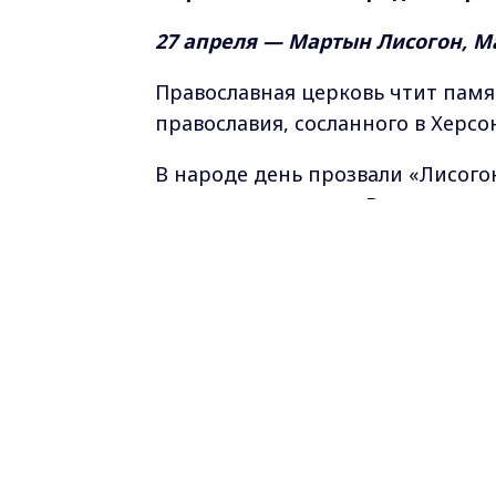
27 апреля — Мартын Лисогон, М
Православная церковь чтит пам
православия, сосланного в Херсон
В народе день прозвали «Лисогон
норы и роют новые. В это время
промысел.
Другое название — «Вороний пра
вороны выпускают подросших пте
считали вещими: их карканье пр
Приметы на погоду и урожай
Тёплый и ясный день — год