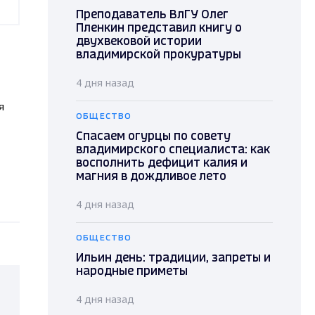
Преподаватель ВлГУ Олег
Пленкин представил книгу о
двухвековой истории
владимирской прокуратуры
4 дня назад
я
ОБЩЕСТВО
Спасаем огурцы по совету
владимирского специалиста: как
восполнить дефицит калия и
магния в дождливое лето
4 дня назад
ОБЩЕСТВО
Ильин день: традиции, запреты и
народные приметы
4 дня назад