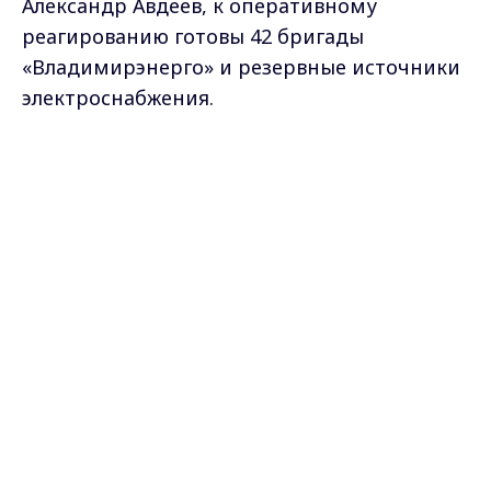
Александр Авдеев, к оперативному
реагированию готовы 42 бригады
«Владимирэнерго» и резервные источники
электроснабжения.
Работает оперативный штаб.
Max - канал Россия "ГТРК
Владимир"
Главные новости города
Владимира и региона.
Самые свежие и главные новости в макс-канале
ГТРК "Владимир"
. Подписывайтесь и будьте в
курсе всех событий!
Опубликовано: 28 апреля 2026 года
Поделиться
снегопад
энергетика