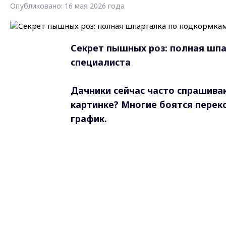
Опубликовано: 16 мая 2026 года
Секрет пышных роз: полная шп
специалиста
Дачники сейчас часто спрашива
картинке? Многие боятся перек
график.
-
На самом деле всё просто, если р
середины июля мы делаем упор на
кусты к зиме.
Давайте по порядку. С чего нач