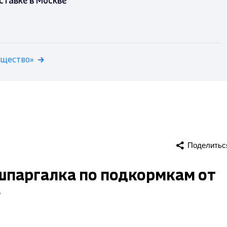
ставке в Москве
бщество»
Поделитьс
шпаргалка по подкормкам от
а