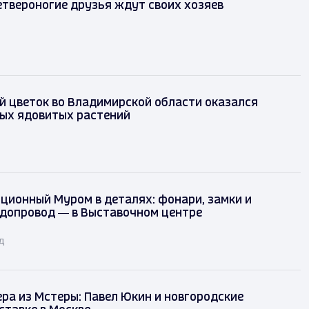
твероногие друзья ждут своих хозяев
 цветок во Владимирской области оказался
мых ядовитых растений
ционный Муром в деталях: фонари, замки и
одопровод — в Выставочном центре
д
ра из Мстеры: Павел Юкин и новгородские