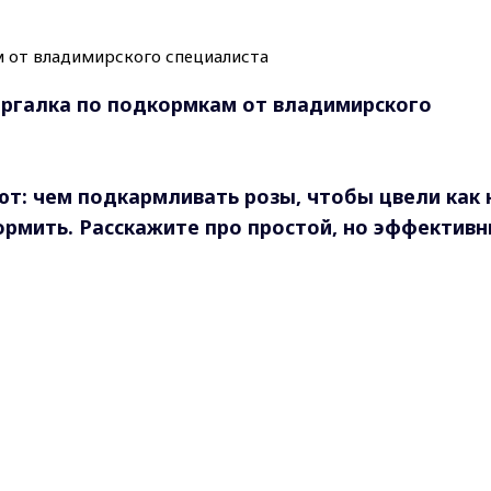
аргалка по подкормкам от владимирского
ют: чем подкармливать розы, чтобы цвели как 
ормить. Расскажите про простой, но эффектив
азделить сезон на три этапа. Главное правило: до
 «зелень» и бутоны, а с середины июля — готови
Max - канал Россия "ГТРК Владимир"
Главные новости города Владимира и региона.
ать сразу после зимы?