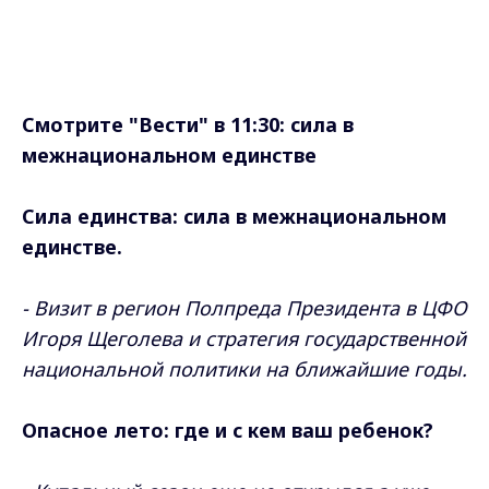
- Визит в регион Полпреда Президента в ЦФО
Игоря Щеголева и стратегия государственной
национальной политики на ближайшие годы.
Опасное лето: г
де и с кем ваш ребенок?
- Купальный сезон еще не открылся а уже
двое погибших на воде.
Ид мубарак!
И владимирские мусульмане
отмечают Курбан-Байрам.
- Смыслы и символы одного из главных
праздников исламского мира.