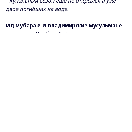
Самые свежие и главные новости в макс-канале
ГТРК "Владимир"
. Подписывайтесь и будьте в
курсе всех событий!
Опубликовано: 28 мая 2026 года
Max - канал Россия "ГТРК
Владимир"
Поделиться
Главные новости города
Владимира и региона.
анонс
дневной выпуск
новости Владимирской области