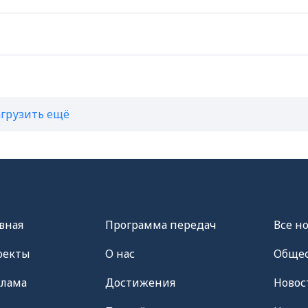
агрузить ещё
вная
Программа передач
Все н
оекты
О нас
Общес
клама
Достижения
Новос