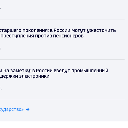
д
таршего поколения: в России могут ужесточить
 преступления против пенсионеров
д
 на заметку: в России введут промышленный
ддержки электроники
д
сударство»