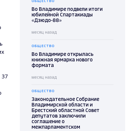
ОБЩЕСТВО
Во Владимире подвели итоги
юбилейной Спартакиады
«Дзюдо-88»
о
месяц назад
ь
ОБЩЕСТВО
их
Во Владимире открылась
книжная ярмарка нового
формата
 37
месяц назад
о
ОБЩЕСТВО
Законодательное Собрание
Владимирской области и
Брестский областной Совет
депутатов заключили
соглашение о
межпарламентском