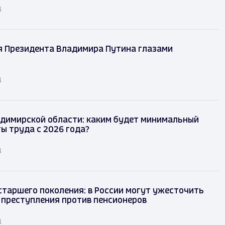
д
я Президента Владимира Путина глазами
д
димирской области: каким будет минимальный
ы труда с 2026 года?
д
таршего поколения: в России могут ужесточить
 преступления против пенсионеров
д