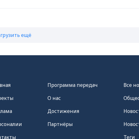
агрузить ещё
вная
Программа передач
Все н
оекты
О нас
Общес
клама
Достижения
Новос
рсоналии
Партнёры
Новос
нтакты
Теги