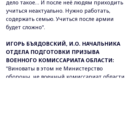
дело такое… И после неё людям приходить
учиться неактуально. Нужно работать,
содержать семью. Учиться после армии
будет сложно".
ИГОРЬ БЪЯДОВСКИЙ, И.О. НАЧАЛЬНИКА
ОТДЕЛА ПОДГОТОВКИ ПРИЗЫВА
ВОЕННОГО КОМИССАРИАТА ОБЛАСТИ:
"Виноваты в этом не Министерство
обороны, не военный комиссариат области.
Виноваты в этом учебные заведения.
Max - канал Россия "ГТРК
Почему они заблаговременно не
Владимир"
Главные новости города
аккредитовали те или иные специальности.
Владимира и региона.
Вызываются граждане на призывную
комиссию, только на тех специальностях,
которые не имеют госаккредитации".