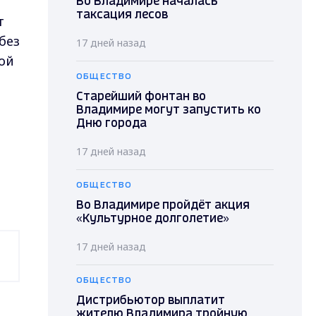
Во Владимире началась
таксация лесов
т
без
17 дней назад
ой
ОБЩЕСТВО
Старейший фонтан во
Владимире могут запустить ко
Дню города
17 дней назад
ОБЩЕСТВО
Во Владимире пройдёт акция
«Культурное долголетие»
17 дней назад
ОБЩЕСТВО
Дистрибьютор выплатит
жителю Владимира тройную