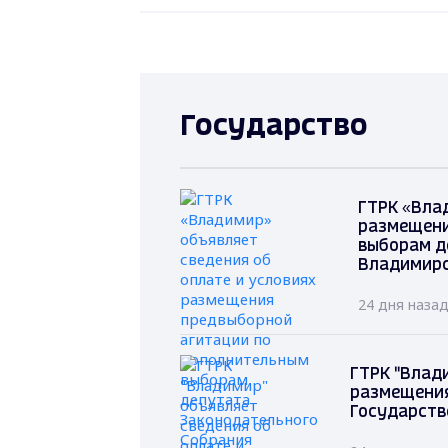
Государство
ГТРК «Вла
размещени
выборам д
Владимирс
24 дня наза
ГТРК "Влад
размещения
Государств