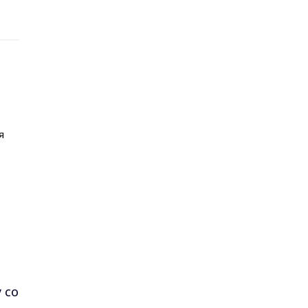
я
 со