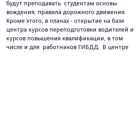
будут преподавать студентам основы
вождения, правила дорожного движения.
Кроме этого, в планах - открытие на базе
центра курсов переподготовки водителей и
курсов повышения квалификации, в том
числе и для работников ГИБДД. В центре
уверены: эти меры помогут снизить
Max - канал Россия "ГТРК
количество дорожных аварий.
Владимир"
Главные новости города
Владимира и региона.
АЛЕКСАНДР КУНАКОВ, ГЕНЕРАЛЬНЫЙ
ДИРЕКТОР ОБЛАСТНОГО ФОНДА
БЕЗОПАСНОСТИ ДОРОЖНОГО
ДВИЖЕНИЯ:
"Центр предполагает
выполнение многих функций - это
обучение, переподготовка водителей. Даже
такие будут рассматриваться