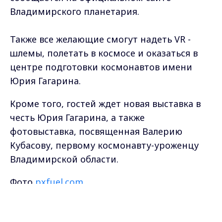
Владимирского планетария.
Также все желающие смогут надеть VR -
шлемы, полетать в космосе и оказаться в
центре подготовки космонавтов имени
Юрия Гагарина.
Кроме того, гостей ждет новая выставка в
честь Юрия Гагарина, а также
фотовыставка, посвященная Валерию
Кубасову, первому космонавту-уроженцу
Владимирской области.
Фото
pxfuel.com
Max - канал Россия "ГТРК
Владимир"
Самые свежие и главные новости в макс-канале
Главные новости города
Владимира и региона.