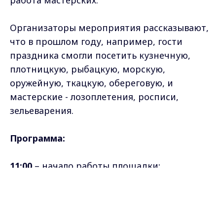
Организаторы мероприятия рассказывают,
что в прошлом году, например, гости
праздника смогли посетить кузнечную,
плотницкую, рыбацкую, морскую,
оружейную, ткацкую, обереговую, и
мастерские - лозоплетения, росписи,
зельеварения.
Программа:
11:00
– начало работы площадки;
Max - канал Россия "ГТРК
12:00
– выступление военно-исторического
Владимир"
Главные новости города
клуба «Вареж»;
Владимира и региона.