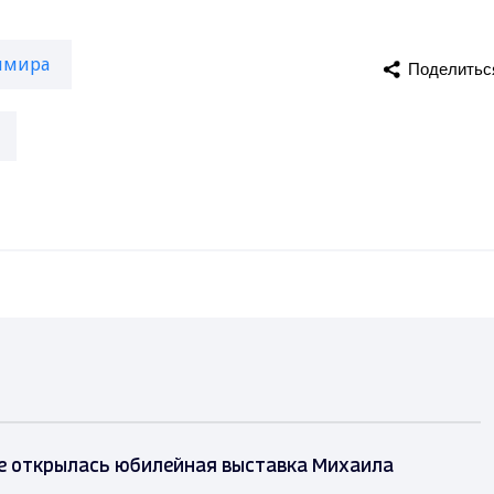
имира
Поделитьс
е открылась юбилейная выставка Михаила