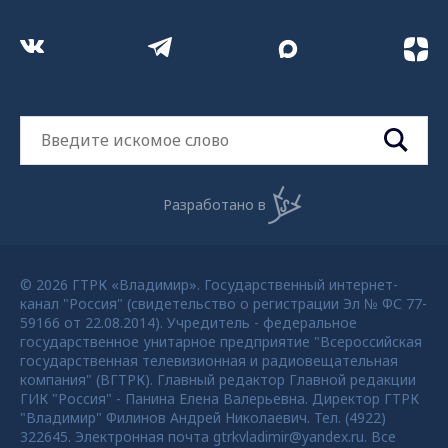
Разработано в
© 2026 ГТРК «Владимир». Государственный интернет-
канал "Россия" (свидетельство о регистрации Эл № ФС 77-
59166 от 22.08.2014). Учредитель - федеральное
государственное унитарное предприятие "Всероссийская
государственная телевизионная и радиовещательная
компания" (ВГТРК). Главный редактор Главной редакции
ГИК "Россия" - Панина Елена Валерьевна. Директор ГТРК
"Владимир" Филинов Андрей Николаевич. Тел. (4922)
322645. Электронная почта gtrkvladimir@yandex.ru. Все